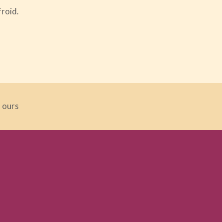
froid.
s ours