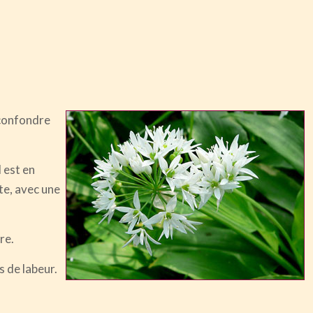
a confondre
l est en
te, avec une
re.
s de labeur.